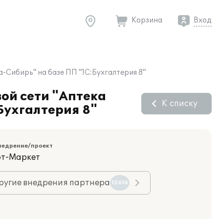
Корзина
Вход
а-Сибирь" на базе ПП "1С:Бухгалтерия 8"
вой сети "Аптека
К списку
Бухгалтерия 8"
недрение/проект
фт-Маркет
ругие внедрения партнера
12616