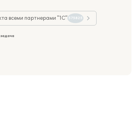
та всеми партнерами "1С"
575825
 задача