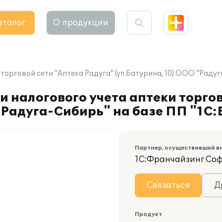
аталог
О продукции
торговой сети "Аптека Радуга" (ул.Батурина, 10) ООО "Радуг
и налогового учета аптеки торго
"Радуга-Сибирь" на базе ПП "1С:
Партнер, осуществивший в
1С:Франчайзинг Со
Связаться
Д
Продукт