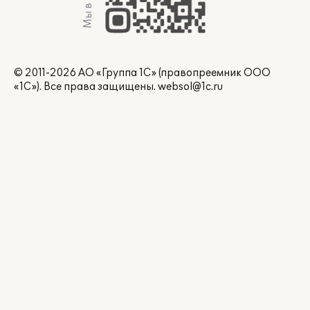
Мы в Max
© 2011-2026 АО «Группа 1С» (правопреемник ООО
«1С»). Все права защищены.
websol@1c.ru