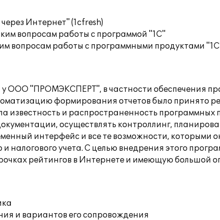
ерез Интернет" (1cfresh)
ким вопросам работы с программой "1С"
им вопросам работы с программными продуктами "1С
 у ООО "ПРОМЭКСПЕРТ", в частности обеспечения пр
оматизацию формирования отчетов было принято реш
ла известность и распространенность программных пр
окументации, осуществлять контроллинг, планирован
менный интерфейс и все те возможности, которыми 
го и налогового учета. С целью внедрения этого пр
рочках рейтингов в Интернете и имеющую большой оп
ика
ния и вариантов его сопровождения