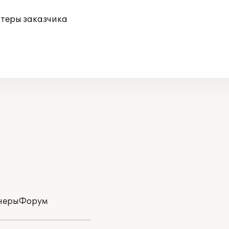
ютеры заказчика
неры
Форум