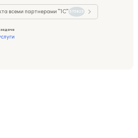
та всеми партнерами "1С"
575825
 задача
слуги