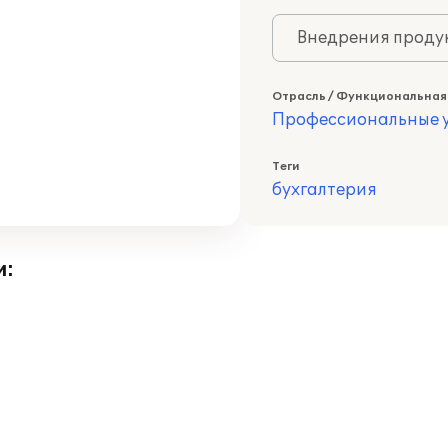
Внедрения продук
Отрасль / Функциональная
Профессиональные у
Теги
бухгалтерия
и: