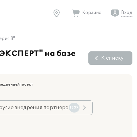
Корзина
Вход
ерия 8"
МЭКСПЕРТ" на базе
К списку
недрение/проект
ругие внедрения партнера
1337