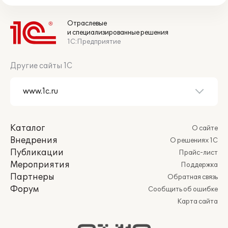
Отраслевые
и специализированные решения
1С:Предприятие
Другие сайты 1С
Каталог
О сайте
Внедрения
О решениях 1С
Публикации
Прайс-лист
Мероприятия
Поддержка
Партнеры
Обратная связь
Форум
Сообщить об ошибке
Карта сайта