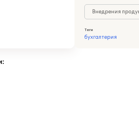
Внедрения продук
Теги
бухгалтерия
и: