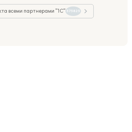
та всеми партнерами "1С"
575825