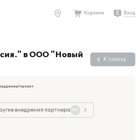
Корзина
Вход
рсия." в ООО "Новый
К списку
недрение/проект
ругие внедрения партнера
932