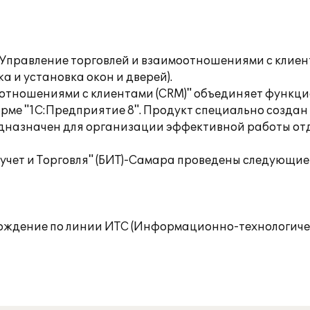
 Управление торговлей и взаимоотношениями с клиен
а и установка окон и дверей).
моотношениями с клиентами (CRM)" объединяет функц
ме "1С:Предприятие 8". Продукт специально создан 
едназначен для организации эффективной работы отд
учет и Торговля" (БИТ)-Самара проведены следующие
овождение по линии ИТС (Информационно-технологиче