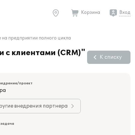
Корзина
Вход
е на предприятии полного цикла
 с клиентами (CRM)"
К списку
недрение/проект
ара
ругие внедрения партнера
 задача