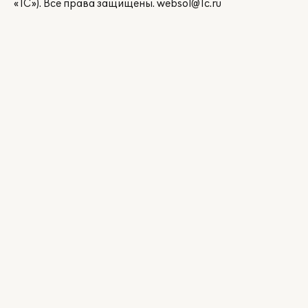
«1С»). Все права защищены.
websol@1c.ru