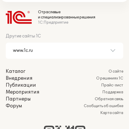
Отраслевые
и специализированные решения
1С:Предприятие
Другие сайты 1С
Каталог
О сайте
Внедрения
О решениях 1С
Публикации
Прайс-лист
Мероприятия
Поддержка
Партнеры
Обратная связь
Форум
Сообщить об ошибке
Карта сайта