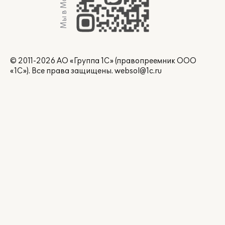
Мы в Max
© 2011-2026 АО «Группа 1С» (правопреемник ООО
«1С»). Все права защищены.
websol@1c.ru