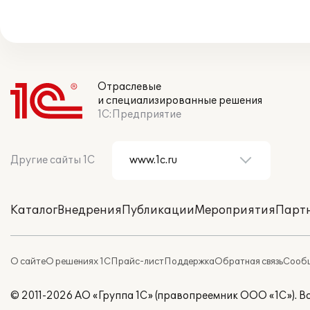
Отраслевые
и специализированные решения
1С:Предприятие
Другие сайты 1С
Каталог
Внедрения
Публикации
Мероприятия
Парт
О сайте
О решениях 1С
Прайс-лист
Поддержка
Обратная связь
Сообщ
© 2011-2026 АО «Группа 1С» (правопреемник ООО «1С»). 