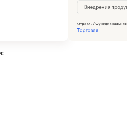
Внедрения продук
Отрасль / Функциональная
Торговля
и: