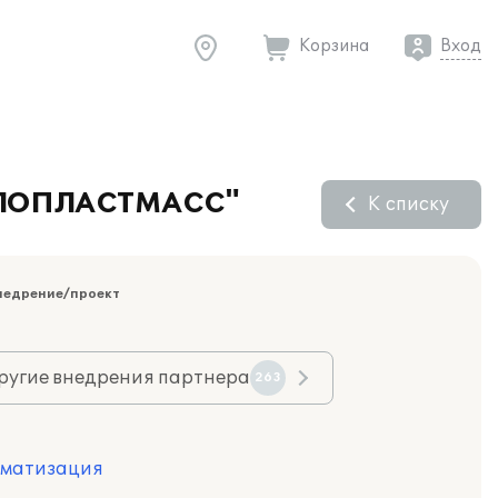
Корзина
Вход
АЛЛОПЛАСТМАСС"
К списку
недрение/проект
ругие внедрения партнера
263
оматизация