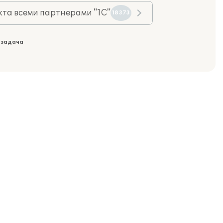
та всеми партнерами "1С"
18373
 задача