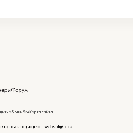
неры
Форум
ить об ошибке
Карта сайта
Все права защищены.
websol@1c.ru