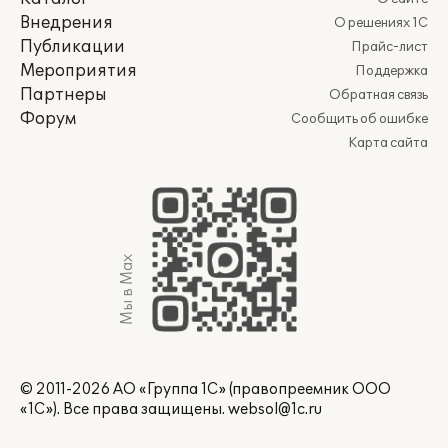
Внедрения
О решениях 1С
Публикации
Прайс-лист
Мероприятия
Поддержка
Партнеры
Обратная связь
Форум
Сообщить об ошибке
Карта сайта
Мы в Max
© 2011-2026 АО «Группа 1С» (правопреемник ООО
«1С»). Все права защищены.
websol@1c.ru