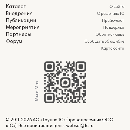
Каталог
О сайте
Внедрения
О решениях 1С
Публикации
Прайс-лист
Мероприятия
Поддержка
Партнеры
Обратная связь
Форум
Сообщить об ошибке
Карта сайта
Мы в Max
© 2011-2026 АО «Группа 1С» (правопреемник ООО
«1С»). Все права защищены.
websol@1c.ru