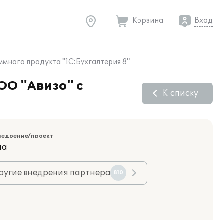
Корзина
Вход
много продукта "1С:Бухгалтерия 8"
ОО "Авизо" с
К списку
недрение/проект
ла
ругие внедрения партнера
810