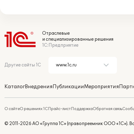
Отраслевые
и специализированные решения
1С:Предприятие
Другие сайты 1С
Каталог
Внедрения
Публикации
Мероприятия
Парт
О сайте
О решениях 1С
Прайс-лист
Поддержка
Обратная связь
Сообщ
© 2011-2026 АО «Группа 1С» (правопреемник ООО «1С»). 