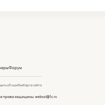
неры
Форум
ить об ошибке
Карта сайта
Все права защищены.
websol@1c.ru