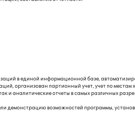
;
изаций в единой информационной базе, автоматизиро
ций, организован партионный учет, учет по местам 
 так и аналитические отчеты в самых различных разр
вели демонстрацию возможностей программы, установ