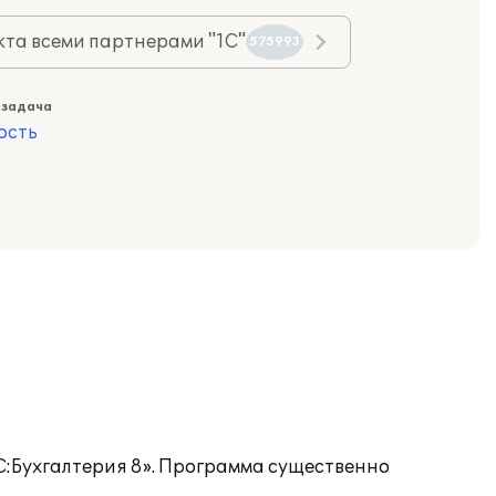
та всеми партнерами "1С"
575993
 задача
ость
С:Бухгалтерия 8». Программа существенно