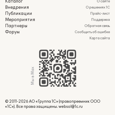
Каталог
О сайте
Внедрения
О решениях 1С
Публикации
Прайс-лист
Мероприятия
Поддержка
Партнеры
Обратная связь
Форум
Сообщить об ошибке
Карта сайта
Мы в Max
© 2011-2026 АО «Группа 1С» (правопреемник ООО
«1С»). Все права защищены.
websol@1c.ru