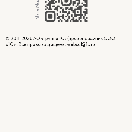
Мы в Max
© 2011-2026 АО «Группа 1С» (правопреемник ООО
«1С»). Все права защищены.
websol@1c.ru