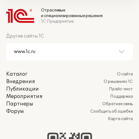
Отраслевые
и специализированные решения
1С:Предприятие
Другие сайты 1С
Каталог
О сайте
Внедрения
О решениях 1С
Публикации
Прайс-лист
Мероприятия
Поддержка
Партнеры
Обратная связь
Форум
Сообщить об ошибке
Карта сайта