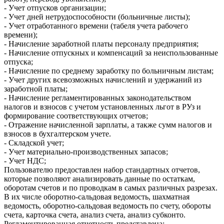
- Учет отпусков организации;
- Учет дней нетрудоспособности (больничные листы);
- Учет отработанного времени (табеля учета рабочего
времени);
- Начисление заработной платы персоналу предприятия;
- Начисление отпускных и компенсаций за неиспользованные
отпуска;
- Начисление по среднему заработку по больничным листам;
- Учет других всевозможных начислений и удержаний из
заработной платы;
- Начисление регламентированных законодательством
налогов и взносов с учетом установленных льгот в РУз и
формирование соответствующих отчетов;
- Отражение начисленной зарплаты, а также сумм налогов и
взносов в бухгалтерском учете.
- Складской учет;
- Учет материально-производственных запасов;
- Учет НДС;
Пользователю предоставлен набор стандартных отчетов,
которые позволяют анализировать данные по остаткам,
оборотам счетов и по проводкам в самых различных разрезах.
В их числе оборотно-сальдовая ведомость, шахматная
ведомость, оборотно-сальдовая ведомость по счету, обороты
счета, карточка счета, анализ счета, анализ субконто.
Регламентированная отчетность представлена: