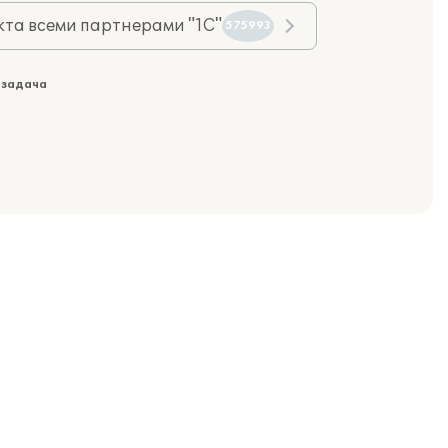
та всеми партнерами "1С"
575993
 задача