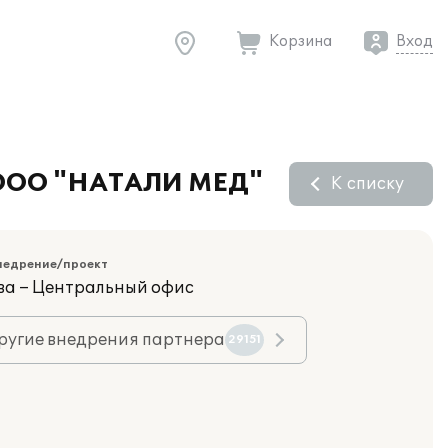
Корзина
Вход
в ООО "НАТАЛИ МЕД"
К списку
недрение/проект
ва – Центральный офис
ругие внедрения партнера
29151