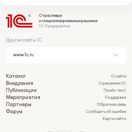
Отраслевые
и специализированные решения
1С:Предприятие
Другие сайты 1С
Каталог
О сайте
Внедрения
О решениях 1С
Публикации
Прайс-лист
Мероприятия
Поддержка
Партнеры
Обратная связь
Форум
Сообщить об ошибке
Карта сайта