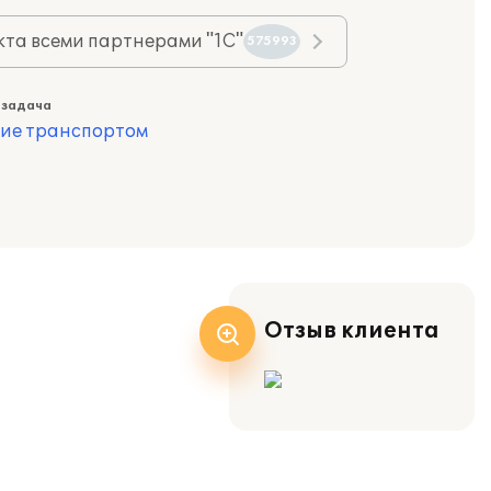
та всеми партнерами "1С"
575993
 задача
ие транспортом
Отзыв клиента