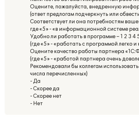
Оцените, пожалуйста, внедренную информ
(ответ предлогам подчеркнуть или обвести
Соответствует ли она потребностям вашей
где «5» - «в информационной системе ре
Удобно ли работать в программе – 1 2 3 4 
(где «5» - «работать с программой легко 
Оцените качество работы партнера «1С:Фр
(где «5» - «работой партнера очень довол
Рекомендовали бы коллегам использовать
числа перечисленных)
- Да
- Скорее да
- Скорее нет
- Нет