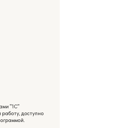
ами "1С"
 работу, доступно
рограммой.