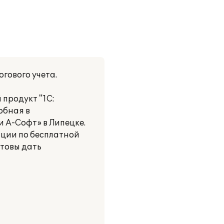
гового учета.
 продукт "1С:
обная в
 А-Софт» в Липецке.
ации по бесплатной
отовы дать