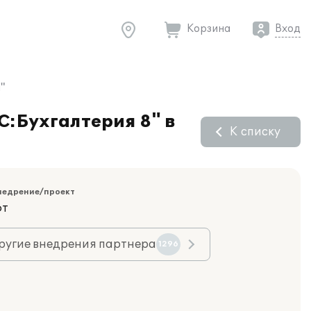
Корзина
Вход
"
С:Бухгалтерия 8" в
К списку
недрение/проект
фт
ругие внедрения партнера
1296