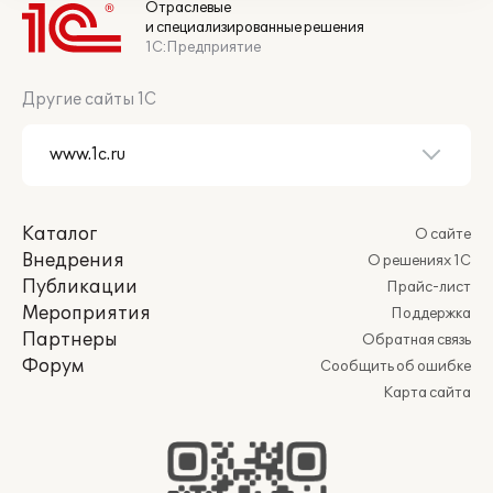
Отраслевые
и специализированные решения
1С:Предприятие
Другие сайты 1С
Каталог
О сайте
Внедрения
О решениях 1С
Публикации
Прайс-лист
Мероприятия
Поддержка
Партнеры
Обратная связь
Форум
Сообщить об ошибке
Карта сайта