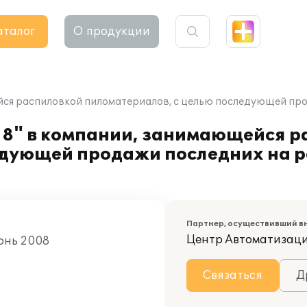
аталог
О продукции
ейся распиловкой пиломатериалов, с целью последующей пр
 8" в компании, занимающейся р
едующей продажи последних на р
Партнер, осуществивший в
Центр Автоматизац
Июнь 2008
Связаться
Д