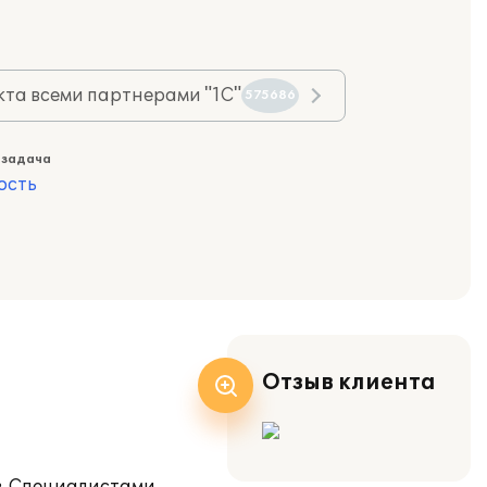
та всеми партнерами "1С"
575686
 задача
ость
Отзыв клиента