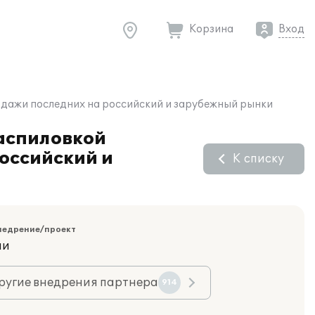
Корзина
Вход
одажи последних на российский и зарубежный рынки
аспиловкой
оссийский и
К списку
недрение/проект
ии
ругие внедрения партнера
914