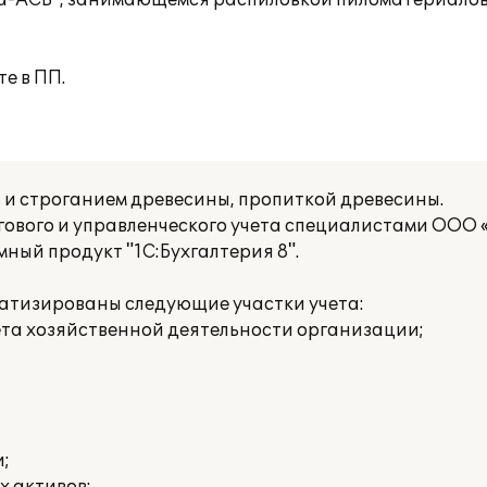
на-АСВ", занимающемся распиловкой пиломатериало
е в ПП.
и строганием древесины, пропиткой древесины.
гового и управленческого учета специалистами ООО
ый продукт "1С:Бухгалтерия 8".
атизированы следующие участки учета:
чета хозяйственной деятельности организации;
;