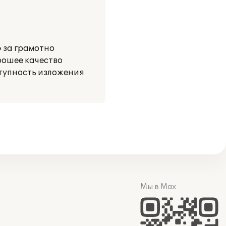
 за грамотно
рошее качество
ступность изложения
Мы в Max