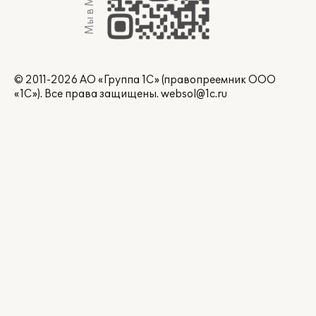
Мы в Max
© 2011-2026 АО «Группа 1С» (правопреемник ООО
«1С»). Все права защищены.
websol@1c.ru