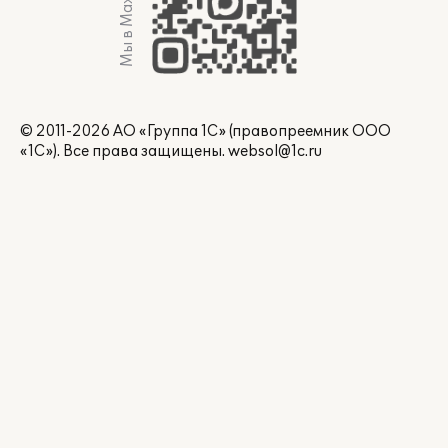
Мы в Max
© 2011-2026 АО «Группа 1С» (правопреемник ООО
«1С»). Все права защищены.
websol@1c.ru