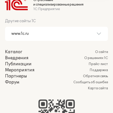
Отраслевые
и специализированные решения
1С:Предприятие
Другие сайты 1С
Каталог
О сайте
Внедрения
О решениях 1С
Публикации
Прайс-лист
Мероприятия
Поддержка
Партнеры
Обратная связь
Форум
Сообщить об ошибке
Карта сайта