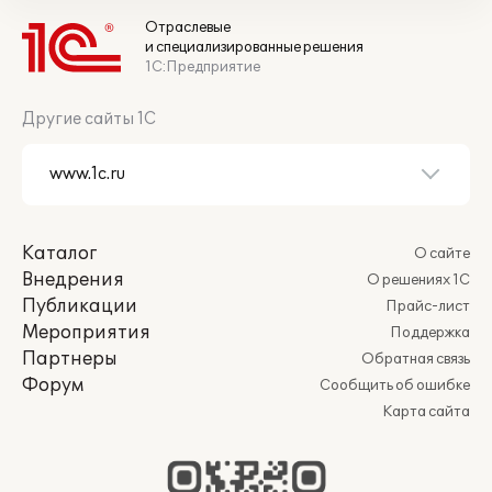
Отраслевые
и специализированные решения
1С:Предприятие
Другие сайты 1С
Каталог
О сайте
Внедрения
О решениях 1С
Публикации
Прайс-лист
Мероприятия
Поддержка
Партнеры
Обратная связь
Форум
Сообщить об ошибке
Карта сайта