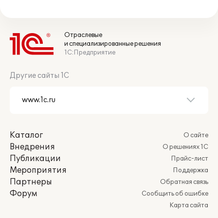
Отраслевые
и специализированные решения
1С:Предприятие
Другие сайты 1С
Каталог
О сайте
Внедрения
О решениях 1С
Публикации
Прайс-лист
Мероприятия
Поддержка
Партнеры
Обратная связь
Форум
Сообщить об ошибке
Карта сайта