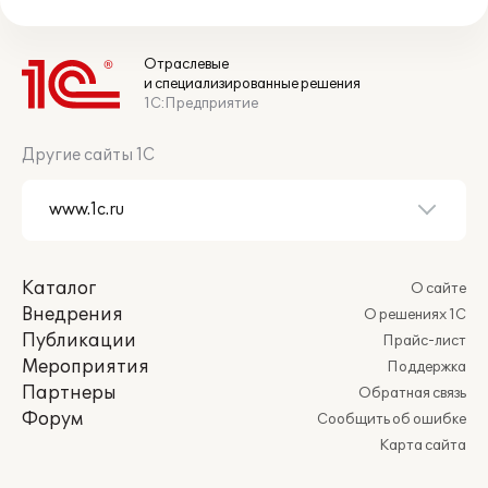
Отраслевые
и специализированные решения
1С:Предприятие
Другие сайты 1С
Каталог
О сайте
Внедрения
О решениях 1С
Публикации
Прайс-лист
Мероприятия
Поддержка
Партнеры
Обратная связь
Форум
Сообщить об ошибке
Карта сайта