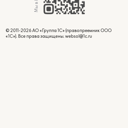
Мы в Max
© 2011-2026 АО «Группа 1С» (правопреемник ООО
«1С»). Все права защищены.
websol@1c.ru