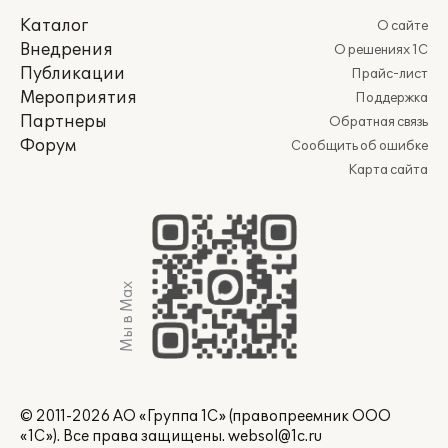
Каталог
О сайте
Внедрения
О решениях 1С
Публикации
Прайс-лист
Мероприятия
Поддержка
Партнеры
Обратная связь
Форум
Сообщить об ошибке
Карта сайта
Мы в Max
© 2011-2026 АО «Группа 1С» (правопреемник ООО
«1С»). Все права защищены.
websol@1c.ru