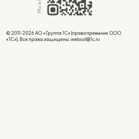
Мы в Max
© 2011-2026 АО «Группа 1С» (правопреемник ООО
«1С»). Все права защищены.
websol@1c.ru