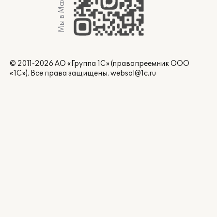
Мы в Max
© 2011-2026 АО «Группа 1С» (правопреемник ООО
«1С»). Все права защищены.
websol@1c.ru