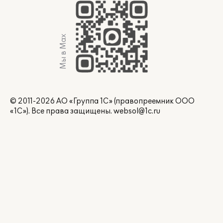
Мы в Max
© 2011-2026 АО «Группа 1С» (правопреемник ООО
«1С»). Все права защищены.
websol@1c.ru