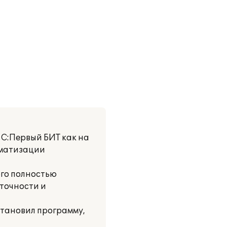
С:Первый БИТ как на
оматизации
ого полностью
точности и
становил программу,