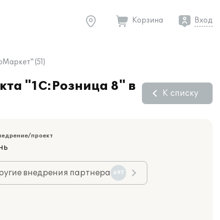
Корзина
Вход
Маркет" (51)
та "1С:Розница 8" в
К списку
недрение/проект
нь
ругие внедрения партнера
697