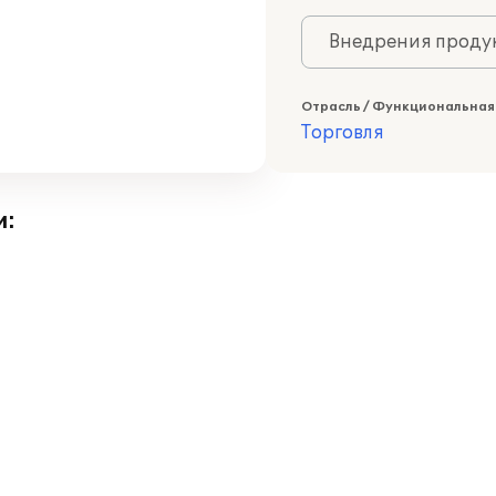
Внедрения продук
Отрасль / Функциональная
Торговля
и: