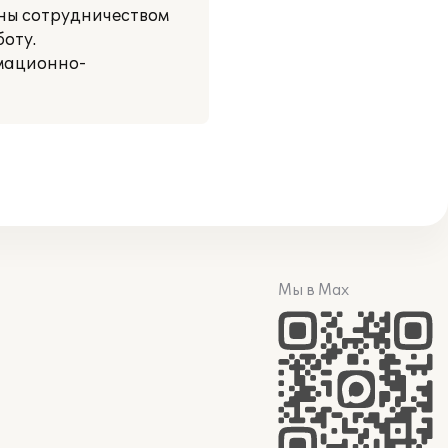
ьны сотрудничеством
оту.
рмационно-
Мы в Max