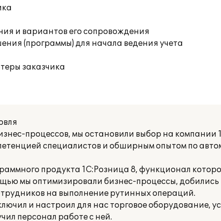
ика
ния и вариантов его сопровождения
ения (программы) для начала ведения учета
ютеры заказчика
овля
знес-процессов, мы остановили выбор на компании 1
петенцией специалистов и обширным опытом по авт
раммного продукта 1С:Розница 8, функционал котор
ощью мы оптимизировали бизнес-процессы, добились 
отрудников на выполнение рутинных операций.
лючил и настроил для нас торговое оборудование, у
чил персонал работе с ней.