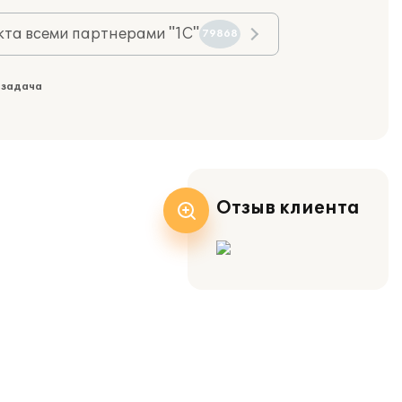
та всеми партнерами "1С"
79868
 задача
Отзыв клиента