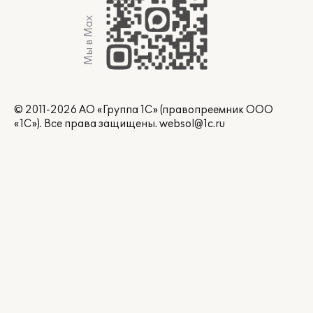
Мы в Max
© 2011-2026 АО «Группа 1С» (правопреемник ООО
«1С»). Все права защищены.
websol@1c.ru