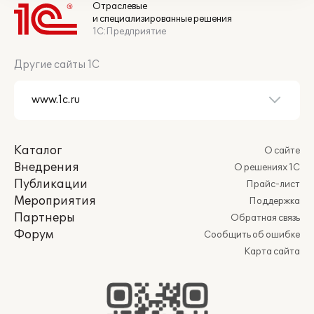
Отраслевые
и специализированные решения
1С:Предприятие
Другие сайты 1С
Каталог
О сайте
Внедрения
О решениях 1С
Публикации
Прайс-лист
Мероприятия
Поддержка
Партнеры
Обратная связь
Форум
Сообщить об ошибке
Карта сайта