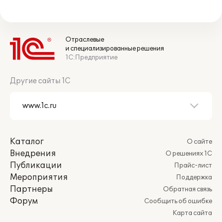
Отраслевые
и специализированные решения
1С:Предприятие
Другие сайты 1С
Каталог
О сайте
Внедрения
О решениях 1С
Публикации
Прайс-лист
Мероприятия
Поддержка
Партнеры
Обратная связь
Форум
Сообщить об ошибке
Карта сайта