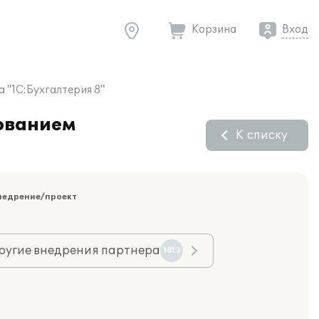
Корзина
Вход
 "1С:Бухгалтерия 8"
зованием
К списку
недрение/проект
ругие внедрения партнера
1813