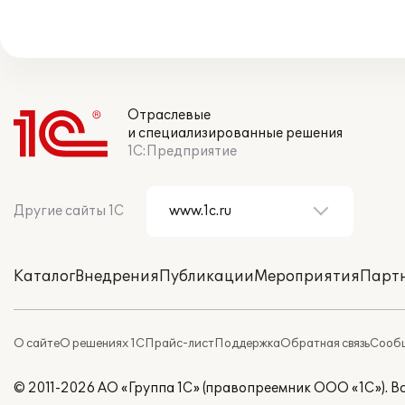
Отраслевые
и специализированные решения
1С:Предприятие
Другие сайты 1С
Каталог
Внедрения
Публикации
Мероприятия
Парт
О сайте
О решениях 1С
Прайс-лист
Поддержка
Обратная связь
Сообщ
© 2011-2026 АО «Группа 1С» (правопреемник ООО «1С»). 