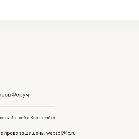
неры
Форум
ить об ошибке
Карта сайта
Все права защищены.
websol@1c.ru