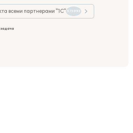
та всеми партнерами "1С"
575993
 задача