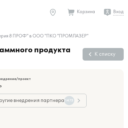
Корзина
Вход
алтерия 8 ПРОФ" в ООО "ПКО "ПРОМЛАЗЕР"
раммного продукта
К списку
недрение/проект
ь
ругие внедрения партнера
1475