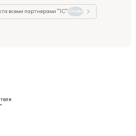
та всеми партнерами "1С"
575686
ателя
"