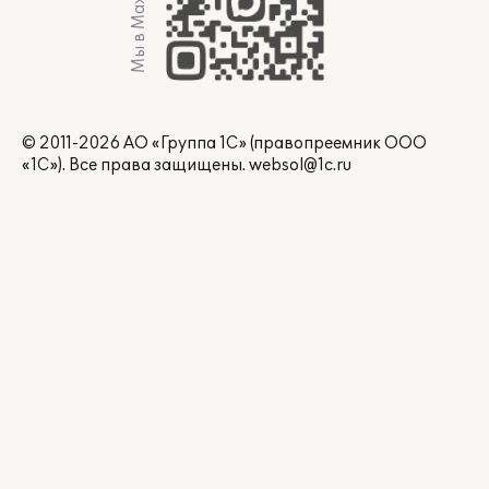
Мы в Max
© 2011-2026 АО «Группа 1С» (правопреемник ООО
«1С»). Все права защищены.
websol@1c.ru