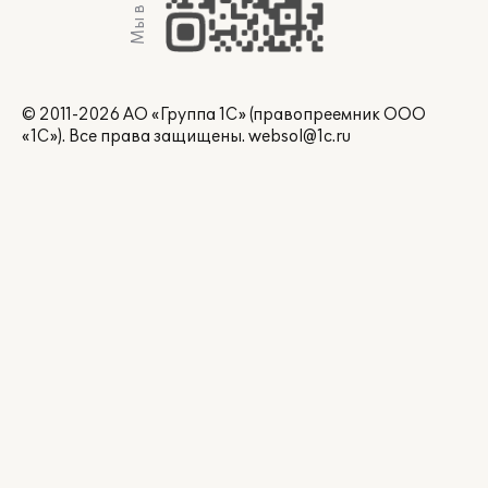
Мы в Max
© 2011-2026 АО «Группа 1С» (правопреемник ООО
«1С»). Все права защищены.
websol@1c.ru