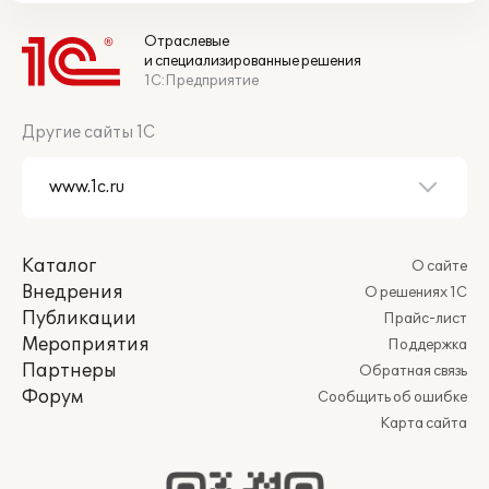
Отраслевые
и специализированные решения
1С:Предприятие
Другие сайты 1С
Каталог
О сайте
Внедрения
О решениях 1С
Публикации
Прайс-лист
Мероприятия
Поддержка
Партнеры
Обратная связь
Форум
Сообщить об ошибке
Карта сайта