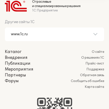
Отраслевые
и специализированные решения
1С:Предприятие
Другие сайты 1С
Каталог
О сайте
Внедрения
О решениях 1С
Публикации
Прайс-лист
Мероприятия
Поддержка
Партнеры
Обратная связь
Форум
Сообщить об ошибке
Карта сайта