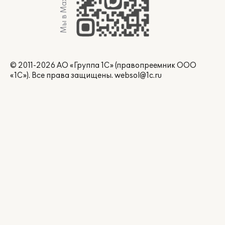
Мы в Max
© 2011-2026 АО «Группа 1С» (правопреемник ООО
«1С»). Все права защищены.
websol@1c.ru