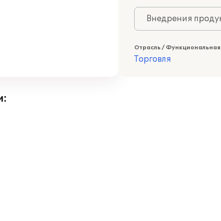
Внедрения продук
Отрасль / Функциональная
Торговля
и: