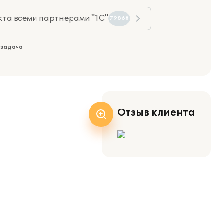
та всеми партнерами "1С"
79868
 задача
Отзыв клиента