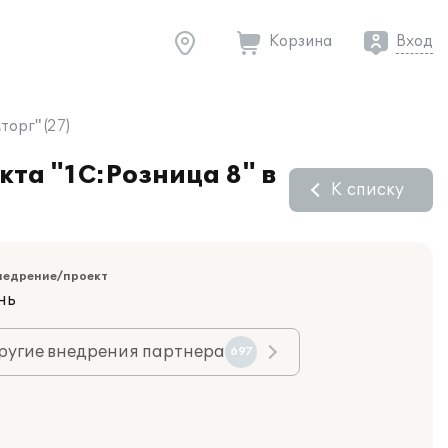
Корзина
Вход
орг" (27)
та "1С:Розница 8" в
К списку
недрение/проект
нь
ругие внедрения партнера
697