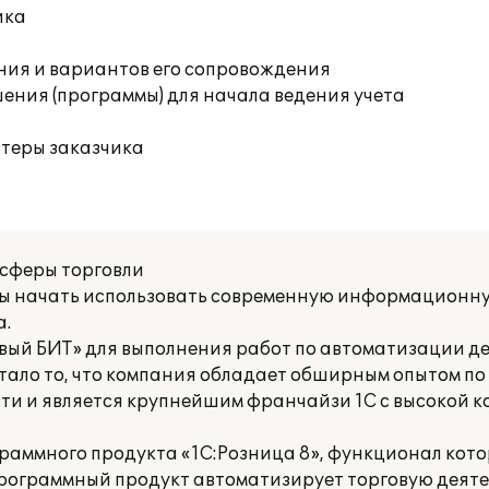
ика
ния и вариантов его сопровождения
ения (программы) для начала ведения учета
ютеры заказчика
 сферы торговли
обы начать использовать современную информационну
а.
вый БИТ» для выполнения работ по автоматизации д
тало то, что компания обладает обширным опытом п
ти и является крупнейшим франчайзи 1С с высокой 
раммного продукта «1С:Розница 8», функционал кото
рограммный продукт автоматизирует торговую деяте