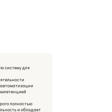
ю систему для
еятельности
о автоматизации
компетенцией
рого полностью
льность и обладает