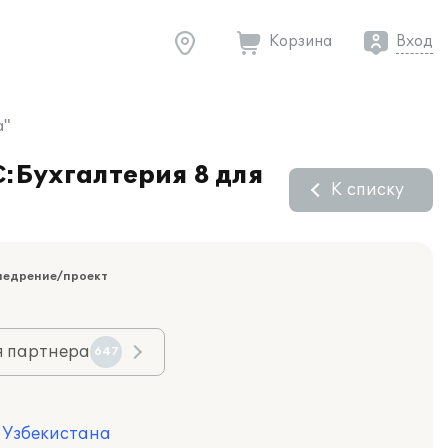
Корзина
Вход
а"
:Бухгалтерия 8 для
К списку
недрение/проект
я партнера
647
я Узбекистана