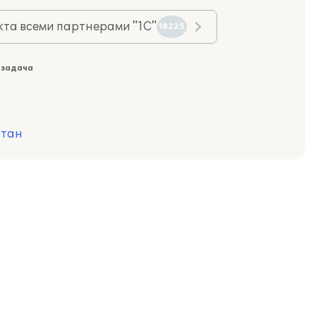
та всеми партнерами "1С"
18225
 задача
стан