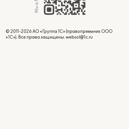
Мы в Max
© 2011-2026 АО «Группа 1С» (правопреемник ООО
«1С»). Все права защищены.
websol@1c.ru