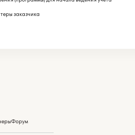
ения (программы) для начала ведения учета
ютеры заказчика
неры
Форум