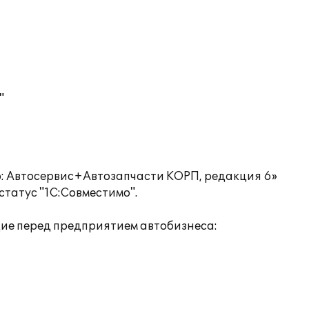
"
: Автосервис+Автозапчасти КОРП, редакция 6»
татус "1С:Совместимо".
ие перед предприятием автобизнеса: