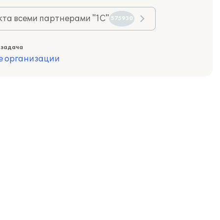
та всеми партнерами "1С"
575930
 задача
е организации