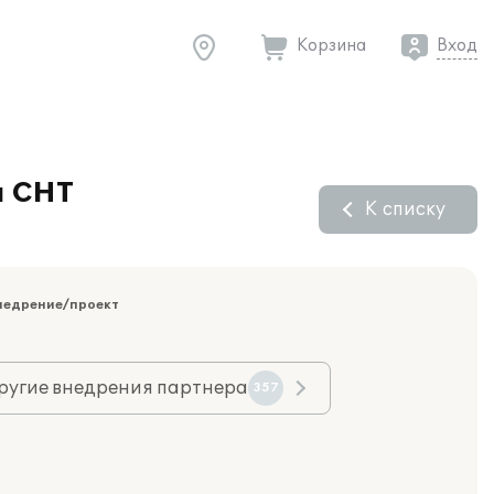
Корзина
Вход
я СНТ
К списку
недрение/проект
ругие внедрения партнера
357