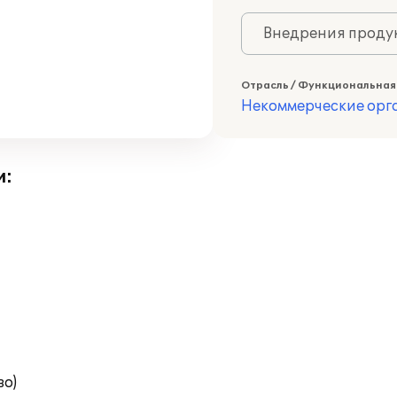
Внедрения продук
Отрасль / Функциональная
Некоммерческие ор
и:
во)