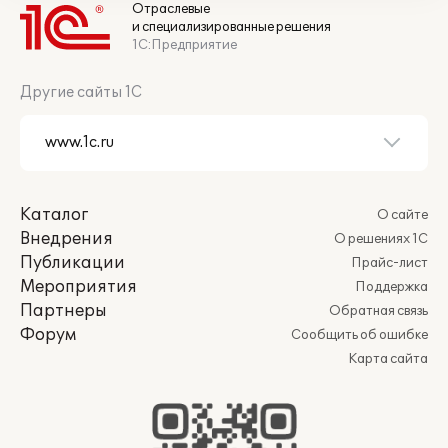
Отраслевые
и специализированные решения
1С:Предприятие
Другие сайты 1С
Каталог
О сайте
Внедрения
О решениях 1С
Публикации
Прайс-лист
Мероприятия
Поддержка
Партнеры
Обратная связь
Форум
Сообщить об ошибке
Карта сайта