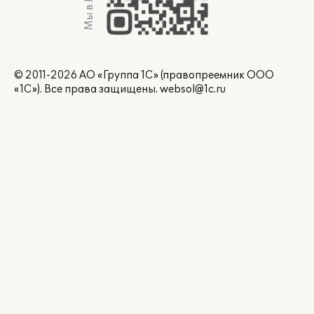
Мы в Max
© 2011-2026 АО «Группа 1С» (правопреемник ООО
«1С»). Все права защищены.
websol@1c.ru